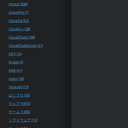
Unreal (398)
VisionPro (1)
VisualC# (62)
VisualC++ (28)
VisualStudio (58)
VisualStudioCode (21)
VR (174)
Xcode (2)
XNA (41)
xyzzy (18)
Yanesdk (73)
はじプロ (35)
ウェブ (1810)
ゲーム (1365)
ソフトウェア (13)