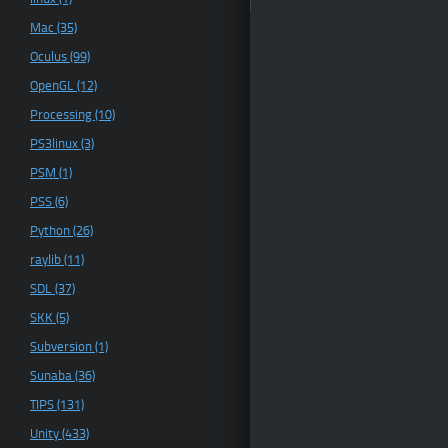
Mac (35)
Oculus (99)
OpenGL (12)
Processing (10)
PS3linux (3)
PSM (1)
PSS (6)
Python (26)
raylib (11)
SDL (37)
SKK (5)
Subversion (1)
Sunaba (36)
TIPS (131)
Unity (433)