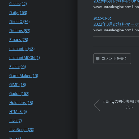
2023年6月の無料の U
Cocos (22)
www.unrealengine.co
Daily (163)
2022-03-05
DirectX (36)
2022年3月の無料マ
www.unrealengine.co
Dreams (57)
Emacs (25)
enchant.js (48)
enchantMOON (1)
コメントを書く
Flash (94)
GameMaker (19)
GIMP (18)
Godot (162)
«
Unityの初心者向
HoloLens (15)
アル
HTML5 (6)
Java (7)
JavaScript (20)
linux (1)